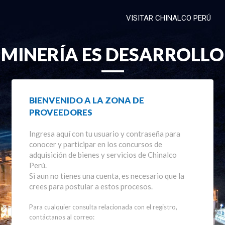
VISITAR CHINALCO PERÚ
MINERÍA ES DESARROLLO
BIENVENIDO A LA ZONA DE
PROVEEDORES
Ingresa aquí con tu usuario y contraseña para
conocer y participar en los concursos de
adquisición de bienes y servicios de Chinalco
Perú.
Si aun no tienes una cuenta, es necesario que la
crees para postular a estos procesos.
Para cualquier consulta relacionada con el registro,
contáctanos al correo: